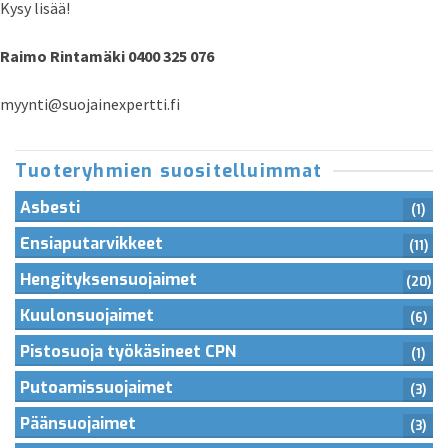
Kysy lisää!
Raimo Rintamäki 0400 325 076
myynti@suojainexpertti.fi
Tuoteryhmien suositelluimmat
Asbesti
(1)
Ensiaputarvikkeet
(11)
Hengityksensuojaimet
(20)
Kuulonsuojaimet
(6)
Pistosuoja työkäsineet CPN
(1)
Putoamissuojaimet
(3)
Päänsuojaimet
(3)