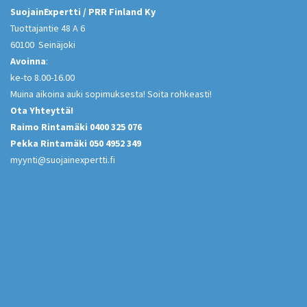
SuojainExpertti / PRR Finland Ky
Tuottajantie 48 A 6
60100 Seinäjoki
Avoinna
:
ke-to 8.00-16.00
Muina aikoina auki sopimuksesta! Soita rohkeasti!
Ota Yhteyttä!
Raimo Rintamäki 0400 325 076
Pekka Rintamäki 050 4952 349
myynti@suojainexpertti.fi