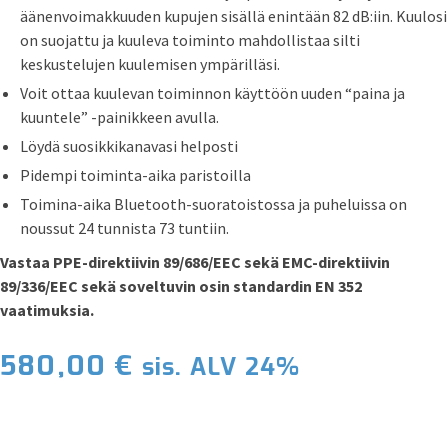
äänenvoimakkuuden kupujen sisällä enintään 82 dB:iin. Kuulosi
on suojattu ja kuuleva toiminto mahdollistaa silti
keskustelujen kuulemisen ympärilläsi.
Voit ottaa kuulevan toiminnon käyttöön uuden “paina ja
kuuntele” -painikkeen avulla.
Löydä suosikkikanavasi helposti
Pidempi toiminta-aika paristoilla
Toimina-aika Bluetooth-suoratoistossa ja puheluissa on
noussut 24 tunnista 73 tuntiin.
Vastaa PPE-direktiivin 89/686/EEC sekä EMC-direktiivin
89/336/EEC sekä soveltuvin osin standardin EN 352
vaatimuksia.
580,00
€
sis. ALV 24%