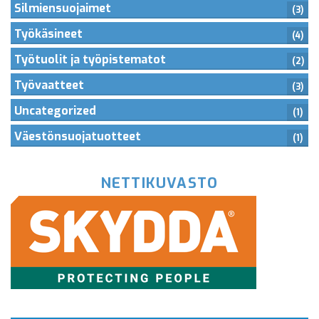
Silmiensuojaimet
(3)
Työkäsineet
(4)
Työtuolit ja työpistematot
(2)
Työvaatteet
(3)
Uncategorized
(1)
Väestönsuojatuotteet
(1)
NETTIKUVASTO