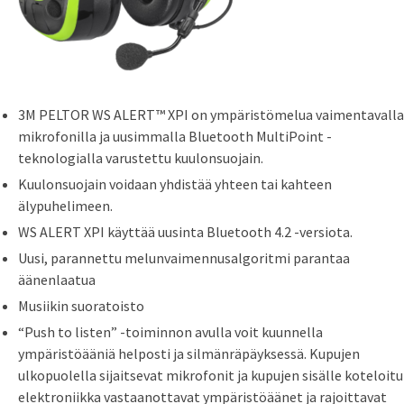
3M PELTOR WS ALERT™ XPI on ympäristömelua vaimentavalla
mikrofonilla ja uusimmalla Bluetooth MultiPoint -
teknologialla varustettu kuulonsuojain.
Kuulonsuojain voidaan yhdistää yhteen tai kahteen
älypuhelimeen.
WS ALERT XPI käyttää uusinta Bluetooth 4.2 -versiota.
Uusi, parannettu melunvaimennusalgoritmi parantaa
äänenlaatua
Musiikin suoratoisto
“Push to listen” -toiminnon avulla voit kuunnella
ympäristöääniä helposti ja silmänräpäyksessä. Kupujen
ulkopuolella sijaitsevat mikrofonit ja kupujen sisälle koteloitu
elektroniikka vastaanottavat ympäristöäänet ja rajoittavat