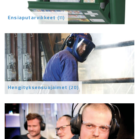
Ensiaputarvikkeet
(11)
Hengityksensuojaimet
(20)