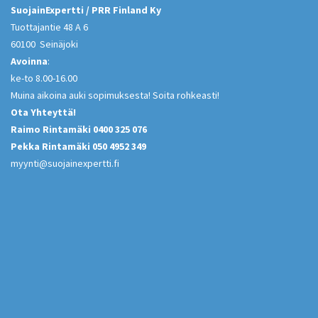
SuojainExpertti / PRR Finland Ky
Tuottajantie 48 A 6
60100 Seinäjoki
Avoinna
:
ke-to 8.00-16.00
Muina aikoina auki sopimuksesta! Soita rohkeasti!
Ota Yhteyttä!
Raimo Rintamäki 0400 325 076
Pekka Rintamäki 050 4952 349
myynti@suojainexpertti.fi