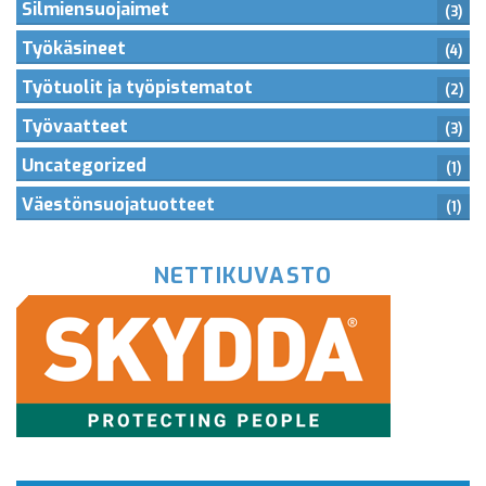
Silmiensuojaimet
(3)
Työkäsineet
(4)
Työtuolit ja työpistematot
(2)
Työvaatteet
(3)
Uncategorized
(1)
Väestönsuojatuotteet
(1)
NETTIKUVASTO