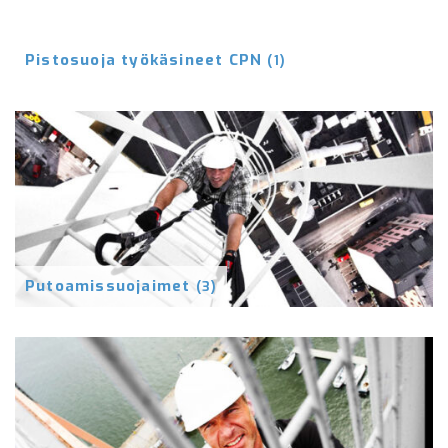
Pistosuoja työkäsineet CPN
(1)
Putoamissuojaimet
(3)