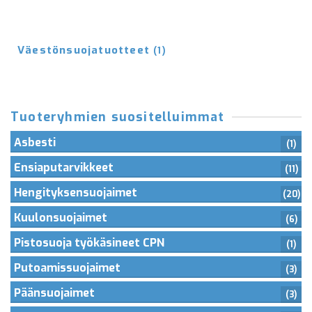
Väestönsuojatuotteet
(1)
Tuoteryhmien suositelluimmat
Asbesti
(1)
Ensiaputarvikkeet
(11)
Hengityksensuojaimet
(20)
Kuulonsuojaimet
(6)
Pistosuoja työkäsineet CPN
(1)
Putoamissuojaimet
(3)
Päänsuojaimet
(3)