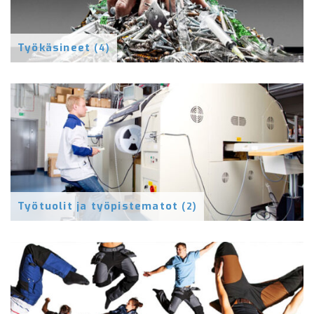
Työkäsineet
(4)
Työtuolit ja työpistematot
(2)