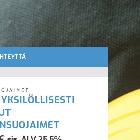
YHTEYTTÄ
UOJAIMET
YKSILÖLLISESTI
UT
NSUOJAIMET
€
sis. ALV 25,5%