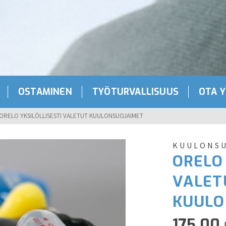
OSTAMINEN
TYÖTURVALLISUUS
OTA 
ORELO YKSILÖLLISESTI VALETUT KUULONSUOJAIMET
KUULONS
ORELO 
VALET
KUULO
175,00