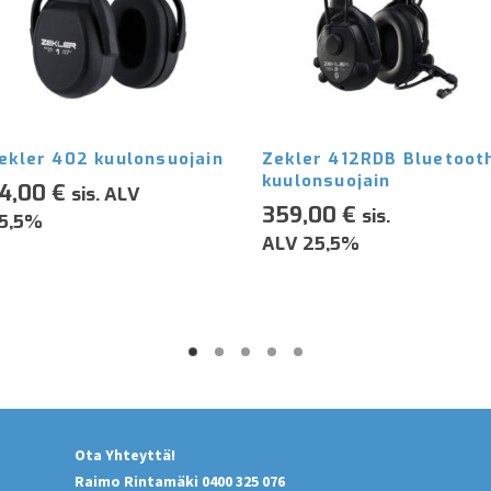
ekler 402 kuulonsuojain
Zekler 412RDB Bluetoot
kuulonsuojain
4,00
€
sis. ALV
359,00
€
sis.
5,5%
ALV 25,5%
Ota Yhteyttä!
Raimo Rintamäki 0400 325 076