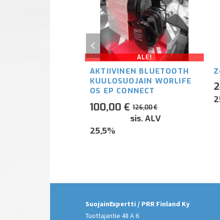
ALE!
412R
AKTIIVINEN BLUETOOTH
Z
ulonsuojain
KUULOSUOJAIN WORLIFE
2
OS EP CONNECT
€
sis. ALV
2
Alkuperäinen
Nykyinen
100,00
€
126,00
€
hinta
hinta
sis. ALV
oli:
on:
25,5%
126,00 €.
100,00 €.
SuojainExpertti / PRR Finland Ky
Tuottajantie 48 A 6