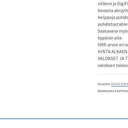
silikoni ja Dig
kovasta akryyli
helppoja puhdis
puhdistustablet
Saatavana myös
kypärän alle.
SNR-arvot eri s
HINTA ALKAEN 1
VALOKSET JA T
valoksen tekoo
Osasto:
KUULONS
Avainsana tuottee