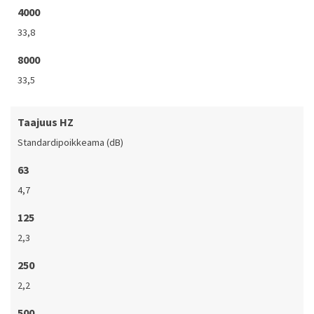
4000
33,8
8000
33,5
Taajuus HZ
Standardipoikkeama (dB)
63
4,7
125
2,3
250
2,2
500