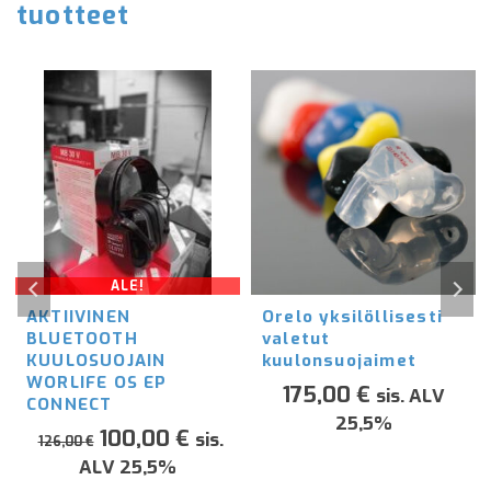
tuotteet
ALE!
AKTIIVINEN
Orelo yksilöllisesti
BLUETOOTH
valetut
KUULOSUOJAIN
kuulonsuojaimet
WORLIFE OS EP
175,00
€
sis. ALV
CONNECT
25,5%
Alkuperäinen
Nykyinen
100,00
€
sis.
126,00
€
hinta
hinta
ALV 25,5%
oli:
on: