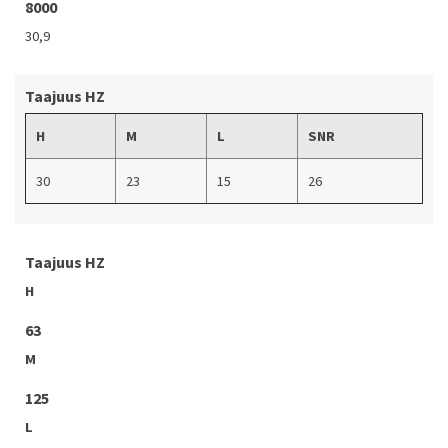
8000
30,9
Taajuus HZ
H
M
L
SNR
30
23
15
26
Taajuus HZ
H
63
M
125
L