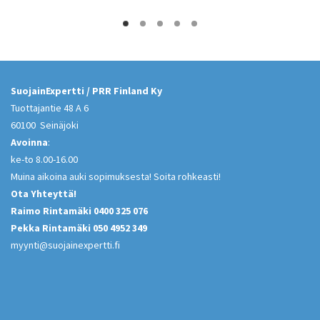
126,00 €.
100,00 €.
SuojainExpertti / PRR Finland Ky
Tuottajantie 48 A 6
60100 Seinäjoki
Avoinna
:
ke-to 8.00-16.00
Muina aikoina auki sopimuksesta! Soita rohkeasti!
Ota Yhteyttä!
Raimo Rintamäki 0400 325 076
Pekka Rintamäki 050 4952 349
myynti@suojainexpertti.fi